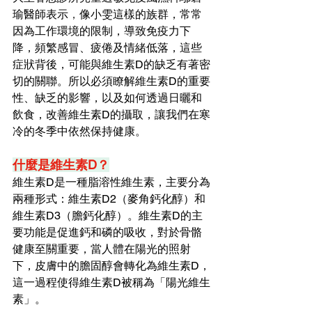
瑜醫師表示
，
像小雯這樣的族群，常常
因為工作環境的限制，導致免疫力下
降，頻繁感冒、疲倦及情緒低落，這些
症狀背後，可能與維生素D的缺乏有著密
切的關聯。所以必須瞭解維生素D的重要
性、缺乏的影響，以及如何透過日曬和
飲食，改善維生素D的攝取，讓我們在寒
冷的冬季中依然保持健康。
什麼是維生素D？
維生素D是一種脂溶性維生素，主要分為
兩種形式：維生素D2（麥角鈣化醇）和
維生素D3（膽鈣化醇）。維生素D的主
要功能是促進鈣和磷的吸收，對於骨骼
健康至關重要，當人體在陽光的照射
下，皮膚中的膽固醇會轉化為維生素D，
這一過程使得維生素D被稱為「陽光維生
素」。