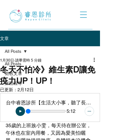
文章
All Posts
1月30日
讀畢需時 5 分鐘
All Posts
冬天不怕冷》維生素D讓免
衛教文章
疫力UP！UP！
媒體報導
已更新：
2月12日
台中睿恩診所【生活大小事，聽了長知識】podcast - 冬天不怕冷》維生素D讓免疫力UP！UP！
5:12
35歲的上班族小雯，每天待在辦公室，
午休也在室內用餐，又因為愛美怕曬