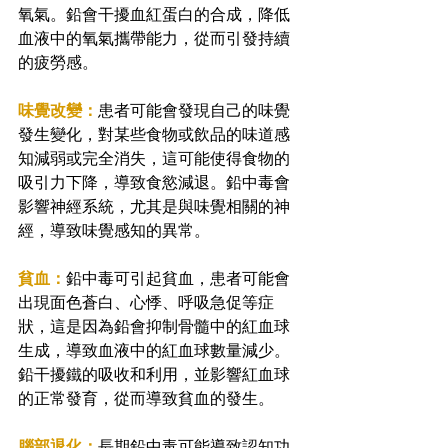
氧氣。鉛會干擾血紅蛋白的合成，降低
血液中的氧氣攜帶能力，從而引發持續
的疲勞感。
味覺改變：
患者可能會發現自己的味覺
發生變化，對某些食物或飲品的味道感
知減弱或完全消失，這可能使得食物的
吸引力下降，導致食慾減退。鉛中毒會
影響神經系統，尤其是與味覺相關的神
經，導致味覺感知的異常。
貧血：
鉛中毒可引起貧血，患者可能會
出現面色蒼白、心悸、呼吸急促等症
狀，這是因為鉛會抑制骨髓中的紅血球
生成，導致血液中的紅血球數量減少。
鉛干擾鐵的吸收和利用，並影響紅血球
的正常發育，從而導致貧血的發生。
腦部退化：
長期鉛中毒可能導致認知功