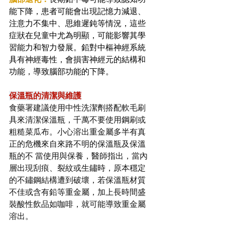
能下降，患者可能會出現記憶力減退、
注意力不集中、思維遲鈍等情況，這些
症狀在兒童中尤為明顯，可能影響其學
習能力和智力發展。鉛對中樞神經系統
具有神經毒性，會損害神經元的結構和
功能，導致腦部功能的下降。
保溫瓶的清潔與維護
食藥署建議使用中性洗潔劑搭配軟毛刷
具來清潔保溫瓶，千萬不要使用鋼刷或
粗糙菜瓜布。小心溶出重金屬多半有真
正的危機來自來路不明的保溫瓶及保溫
瓶的不 當使用與保養，醫師指出，當內
層出現刮痕、裂紋或生鏽時，原本穩定
的不鏽鋼結構遭到破壞，若保溫瓶材質
不佳或含有鉛等重金屬，加上長時間盛
裝酸性飲品如咖啡，就可能導致重金屬
溶出。