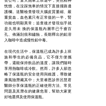
去公司；某天開車上班途中，突然精神
恍惚，在沒踩煞車的情況下直接撞路邊
護欄。送醫檢查發現大腦皮質萎縮、嚴
重貧血，血色素只有正常值的一半，腎
功能也明顯異常；追查後才發現似乎就
是久用未 換的保溫瓶內層早已千瘡百
孔、佈滿刮痕和鏽蝕，長期釋出的鉛溶
入咖啡中造成慢性鉛中毒。
在現代生活中，保溫瓶已成為許多上班
族和學生的必備良品，它不僅方便攜
帶，還能保持飲品的溫度，讓我們隨時
享用熱咖啡或冷飲。然而，許多人卻忽
略了保溫瓶的安全使用與維護，導致健
康風險潛藏其中；大里睿恩診所呂慧君
醫師分享保溫瓶的正確使用方法、常見
問題及其潛在的健康危害，幫助大家更
好地選擇及使用保溫瓶。