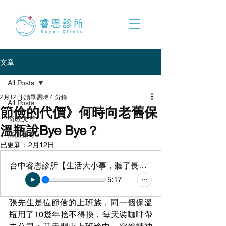
文章
All Posts
2月12日
讀畢需時 4 分鐘
All Posts
節儉的代價》何時向老舊保
衛教文章
溫瓶說Bye Bye？
媒體報導
已更新：
2月12日
台中睿恩診所【生活大小事，聽了長知識】podcast - 節儉的代價》何時向老舊保溫瓶說Bye Bye？
5:17
張先生是位節儉的上班族，同一個保溫
瓶用了10幾年捨不得換，每天裝咖啡帶