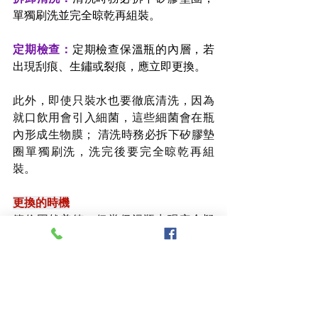
單獨刷洗並完全晾乾再組裝。
定期檢查：
定期檢查保溫瓶的內層，若
出現刮痕、生鏽或裂痕，應立即更換。
此外，即使只裝水也要徹底清洗，因為
就口飲用會引入細菌，這些細菌會在瓶
內形成生物膜； 清洗時務必拆下矽膠墊
圈單獨刷洗，洗完後要完全晾乾再組
裝。
更換的時機
節儉固然美德，但當保溫瓶出現安全疑
慮時，繼續使用的健康風險遠超過購買
新品的花費；當保溫瓶內層出現刮痕或
裂痕
、
生鏽現象明顯
、
使用年限超過5年
等，
這就是非常明確的更換時機。